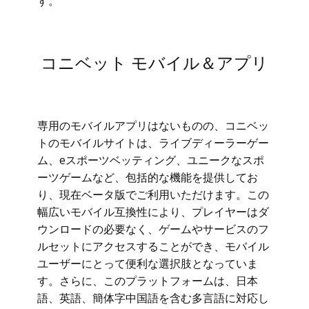
す。
コニベット モバイル＆アプリ
専用のモバイルアプリはないものの、コニベッ
トのモバイルサイトは、ライブディーラーゲー
ム、eスポーツベッティング、ユニークなスポ
ーツゲームなど、包括的な機能を提供してお
り、現在ベータ版でご利用いただけます。この
幅広いモバイル互換性により、プレイヤーはダ
ウンロードの必要なく、ゲームやサービスのフ
ルセットにアクセスすることができ、モバイル
ユーザーにとって便利な選択肢となっていま
す。さらに、このプラットフォームは、日本
語、英語、簡体字中国語を含む多言語に対応し