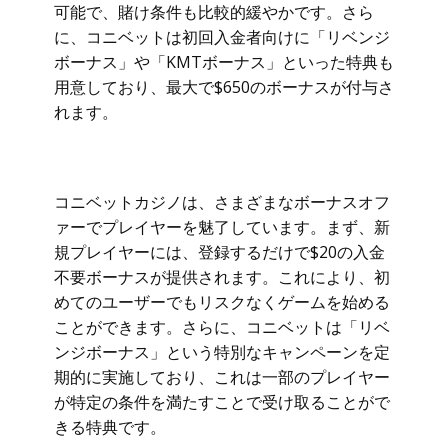
可能で、賭け条件も比較的緩やかです。さら
に、コニベットは初回入金者向けに「リベンジ
ボーナス」や「KMTボーナス」といった特典も
用意しており、最大で$650のボーナスが付与さ
れます。
コニベットカジノは、さまざまなボーナスオフ
ァーでプレイヤーを魅了しています。まず、新
規プレイヤーには、登録するだけで$20の入金
不要ボーナスが提供されます。これにより、初
めてのユーザーでもリスクなくゲームを始める
ことができます。さらに、コニベットは「リベ
ンジボーナス」という特別なキャンペーンを定
期的に実施しており、これは一部のプレイヤー
が特定の条件を満たすことで受け取ることがで
きる特典です。