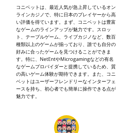
コニベットは、最近人気が急上昇しているオン
ラインカジノで、特に日本のプレイヤーから高
い評価を得ています。まず、コニベットは豊富
なゲームのラインアップが魅力です。スロッ
ト、テーブルゲーム、ライブカジノなど、数百
種類以上のゲームが揃っており、誰でも自分の
好みに合ったゲームを見つけることができま
す。特に、NetEntやMicrogamingなどの有名
なゲームプロバイダーと提携しているため、質
の高いゲーム体験が期待できます。また、コニ
ベットはユーザーフレンドリーなインターフェ
ースを持ち、初心者でも簡単に操作できる点が
魅力です。