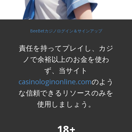
BeeBetカジノログイン＆サインアップ
責任を持ってプレイし、カジ
ノで余裕以上のお金を使わ
ず、当サイト
casinologinonline.com
のよう
な信頼できるリソースのみを
使用しましょう。
18+