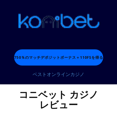
750％のマッチデポジットボーナス＋110FSを得る
ベストオンラインカジノ
コニベット カジノ
レビュー