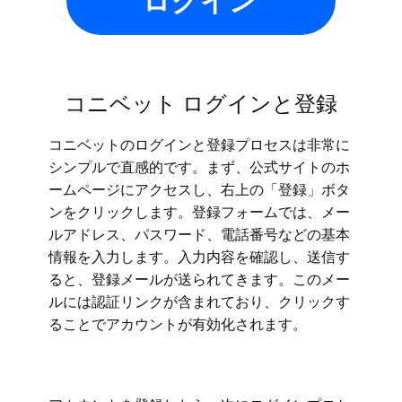
ログイン
コニベット ログインと登録
コニベットのログインと登録プロセスは非常に
シンプルで直感的です。まず、公式サイトのホ
ームページにアクセスし、右上の「登録」ボタ
ンをクリックします。登録フォームでは、メー
ルアドレス、パスワード、電話番号などの基本
情報を入力します。入力内容を確認し、送信す
ると、登録メールが送られてきます。このメー
ルには認証リンクが含まれており、クリックす
ることでアカウントが有効化されます。